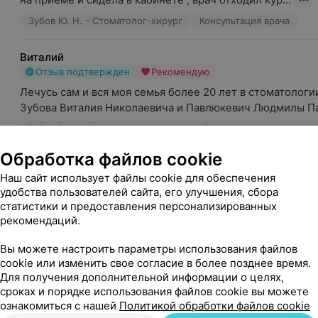
Зубов Ю. Н. - Стоматолог-хирург
Консультация врача
Виталий
Отзыв подтвержден
Рекомендую
Лечусь сам и вся моя семья более 20 лет в стоматологии
Зубова Виталия Николаевича и Павлюкевич Людмилы Па
Зубов В. Н. - Стоматолог-ортопед
Ортопедическая стомат
Обработка файлов cookie
Александр
Наш сайт использует файлы cookie для обеспечения
Отзыв подтвержден
Рекомендую
удобства пользователей сайта, его улучшения, сбора
Хорошая стоматология с командным подходом в работе
статистики и предоставления персонализированных
цены. Особая благодарность Татьяне за внимательное от
рекомендаций.
Павлюкевич Л. П. - Стоматолог-терапевт
Консультация вра
Вы можете настроить параметры использования файлов
cookie или изменить свое согласие в более позднее время.
Юлия
Для получения дополнительной информации о целях,
Отзыв подтвержден
Рекомендую
сроках и порядке использования файлов cookie вы можете
ознакомиться с нашей
Политикой обработки файлов cookie
Добрый день ! 
