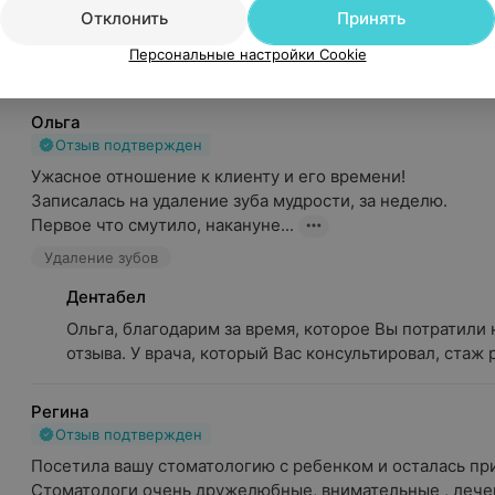
Являюсь постоянным клиентом клиники уже более 5 лет.
Отклонить
Принять
Хочу выразить огромную благодарность за мою голливу.
Персональные настройки Cookie
Зубов В. Н. - Стоматолог-ортопед
Ортопедическая стомат
Ольга
Отзыв подтвержден
Ужасное отношение к клиенту и его времени!

Записалась на удаление зуба мудрости, за неделю.

Первое что смутило, накануне...
Удаление зубов
Дентабел
Ольга, благодарим за время, которое Вы потратили 
отзыва. У врача, который Вас консультировал, стаж р
Регина
Отзыв подтвержден
Посетила вашу стоматологию с ребенком и осталась при
Стоматологи очень дружелюбные, внимательные , лечен