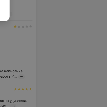
 

..
ология
на написание 
аботы 4...
ятно удивлена. 
ие...