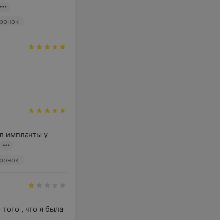
оронок
 импланты у  
оронок
ого , что я была 