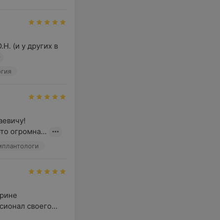
. (и у других в 
огия
евичу! 
то огромна...
плантологи
рине 
ионал своего...