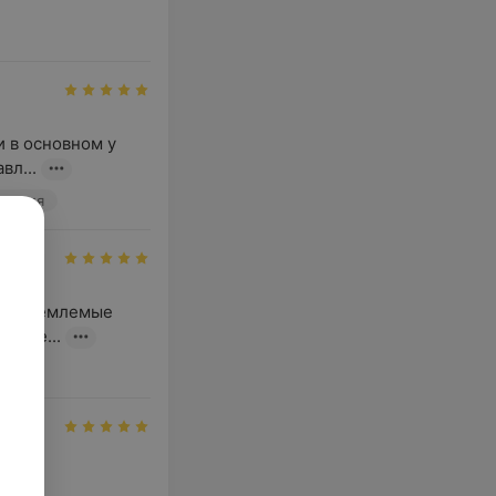
 в основном у 
вл...
ология
. Приемлемые 
ноше...
ча