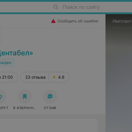
Поиск по сайту
Имплант
Сообщить об ошибке
Дентабел»
ржден
о 21:00
23 отзыва
4.6
ШРУТ
В ИЗБРАННОЕ
ОТЗЫВ