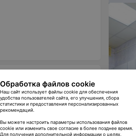
Обработка файлов cookie
Наш сайт использует файлы cookie для обеспечения
ндую
удобства пользователей сайта, его улучшения, сбора
статистики и предоставления персонализированных
 установили 2 импланта, все отлично! Я 
рекомендаций.
ому что это моя перва...
рг • Имплантолог
Вы можете настроить параметры использования файлов
cookie или изменить свое согласие в более позднее время.
Для получения дополнительной информации о целях,