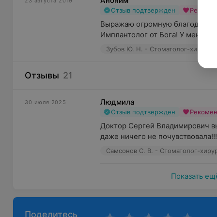
Аноним
23 августа 2019
Отзыв подтвержден
Рекоме
Выражаю огромную благодарнос
Имплантолог от Бога! У меня алл
Зубов Ю. Н. - Стоматолог-хирург
Отзывы
21
Людмила
30 июля 2025
Отзыв подтвержден
Рекоме
Доктор Сергей Владимирович выш
даже ничего не почувствовала!!! 
Самсонов С. В. - Стоматолог-хиру
Показать ещ
Поделитесь