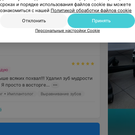
сроках и порядке использования файлов cookie вы можете
ндую
ознакомиться с нашей
Политикой обработки файлов cookie
ть Зубову Юрию Николаевичу! 
Отклонить
Принять
ергия на анестетики и это огромна...
Персональные настройки Cookie
Имплантологи
ндую
е всяких похвал!!! Удалил зуб мудрости 
Я просто в восторге...
рг • Имплантолог
Выравнивание зубов
ё